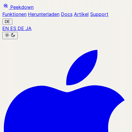
Peekdown
Funktionen
Herunterladen
Docs
Artikel
Support
DE
EN
ES
DE
JA