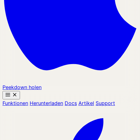
Peekdown holen
Funktionen
Herunterladen
Docs
Artikel
Support