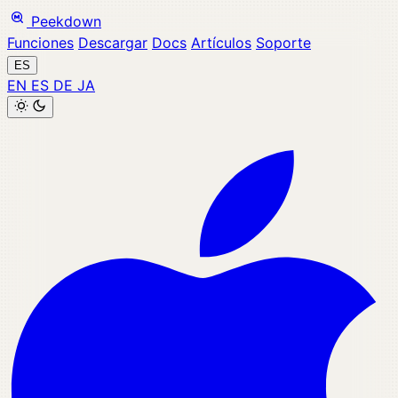
Peekdown
Funciones
Descargar
Docs
Artículos
Soporte
ES
EN
ES
DE
JA