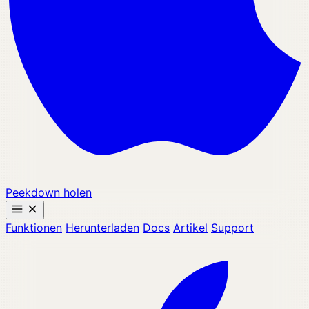
Peekdown holen
Funktionen
Herunterladen
Docs
Artikel
Support