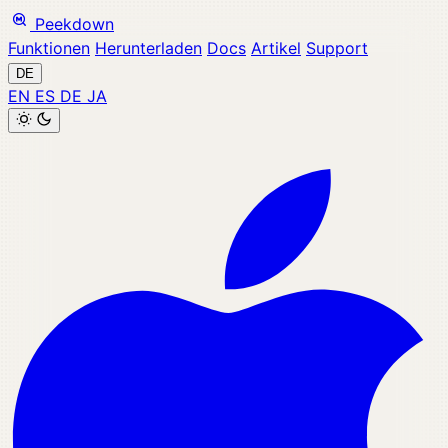
Peekdown
Funktionen
Herunterladen
Docs
Artikel
Support
DE
EN
ES
DE
JA