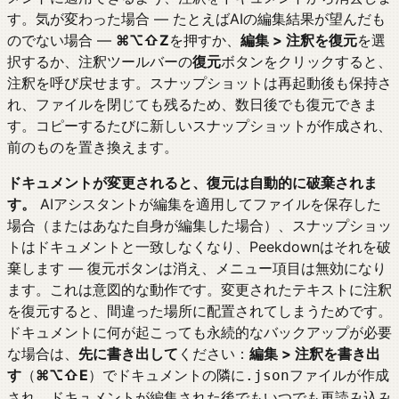
す。気が変わった場合 — たとえばAIの編集結果が望んだも
のでない場合 —
⌘⌥⇧Z
を押すか、
編集 > 注釈を復元
を選
択するか、注釈ツールバーの
復元
ボタンをクリックすると、
注釈を呼び戻せます。スナップショットは再起動後も保持さ
れ、ファイルを閉じても残るため、数日後でも復元できま
す。コピーするたびに新しいスナップショットが作成され、
前のものを置き換えます。
ドキュメントが変更されると、復元は自動的に破棄されま
す。
AIアシスタントが編集を適用してファイルを保存した
場合（またはあなた自身が編集した場合）、スナップショッ
トはドキュメントと一致しなくなり、Peekdownはそれを破
棄します — 復元ボタンは消え、メニュー項目は無効になり
ます。これは意図的な動作です。変更されたテキストに注釈
を復元すると、間違った場所に配置されてしまうためです。
ドキュメントに何が起こっても永続的なバックアップが必要
な場合は、
先に書き出して
ください：
編集 > 注釈を書き出
す
（
⌘⌥⇧E
）でドキュメントの隣に
ファイルが作成
.json
され、ドキュメントが編集された後でもいつでも再読み込み