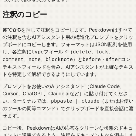
注釈のコピー
⌘⌥⇧C
を押して注釈をコピーします。Peekdownはすべて
の注釈を含むAIアシスタント用の構造化プロンプトをクリッ
プボードにコピーします。フォーマットはJSON配列を使用
し、各注釈に
フィールド（
、
、
type
delete
lock
、
、
）と
・
コン
comment
note
blocknote
before
after
テキストフィールドを含み、AIアシスタントが正確なテキス
トを特定して解析できるようにしています。
プロンプトをお使いのAIアシスタント（Claude Code、
Cursor、ChatGPT、Claude.aiなど）に貼り付けてくださ
い。ターミナルでは、
（またはお使い
pbpaste | claude
のツールの同等コマンド）でクリップボードを直接会話に渡
せます。
コピー後、PeekdownはAIの応答をクリーンな状態のドキュ
メントに適用できるよう、注釈をドキュメントから消去しま