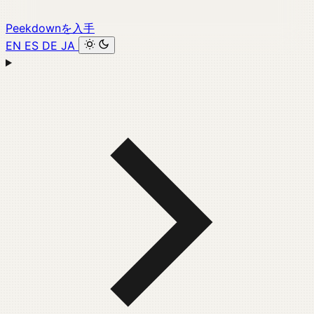
Peekdownを入手
EN
ES
DE
JA