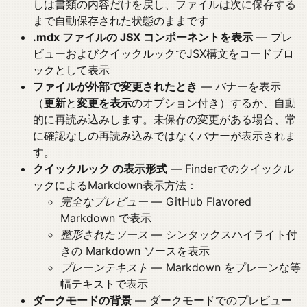
しは書類の内容だけを戻し、ファイルは次に保存する
まで自動保存された状態のままです
.mdx ファイルの JSX コンポーネントを表示
— プレ
ビューおよびクイックルックでJSX構文をコードブロ
ックとして表示
ファイルが外部で変更されたとき
— バナーを表示
（
更新
と
変更を表示
のオプション付き）するか、自動
的に再読み込みします。未保存の変更がある場合、常
に確認なしの再読み込みではなくバナーが表示されま
す。
クイックルック の表示形式
— Finderでのクイックル
ックによるMarkdown表示方法：
完全なプレビュー
— GitHub Flavored
Markdown で表示
整形されたソース
— シンタックスハイライト付
きの Markdown ソースを表示
プレーンテキスト
— Markdown をプレーンな等
幅テキストで表示
ダークモードの背景
— ダークモードでのプレビュー