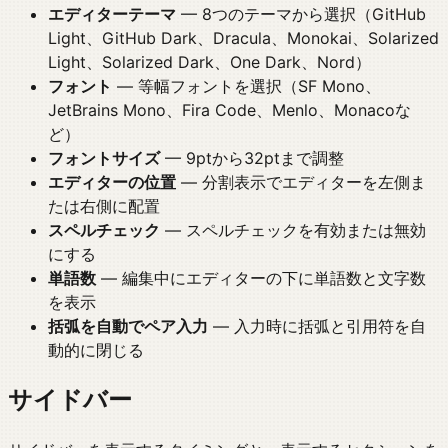
エディターテーマ
— 8つのテーマから選択（GitHub
Light、GitHub Dark、Dracula、Monokai、Solarized
Light、Solarized Dark、One Dark、Nord）
フォント
— 等幅フォントを選択（SF Mono、
JetBrains Mono、Fira Code、Menlo、Monacoな
ど）
フォントサイズ
— 9ptから32ptまで調整
エディターの位置
— 分割表示でエディターを左側ま
たは右側に配置
スペルチェック
— スペルチェックを有効または無効
にする
単語数
— 編集中にエディターの下に単語数と文字数
を表示
括弧を自動でペア入力
— 入力時に括弧と引用符を自
動的に閉じる
サイドバー